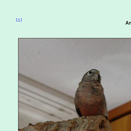
[ < ]
An