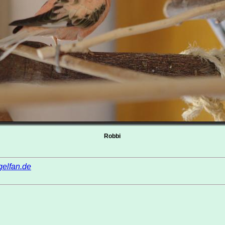
Robbi
elfan.de