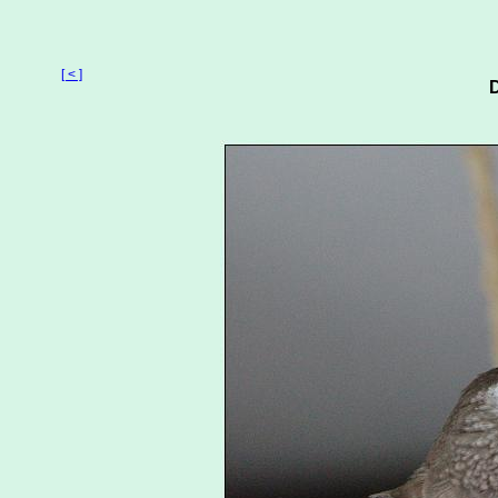
[ < ]