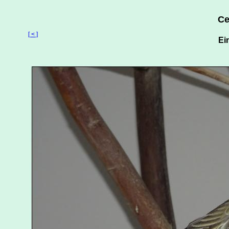
Ce
[ < ]
Ei