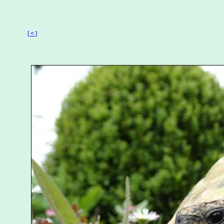
[ < ]