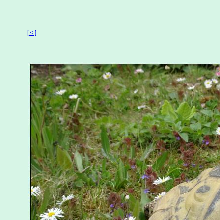
[ < ]